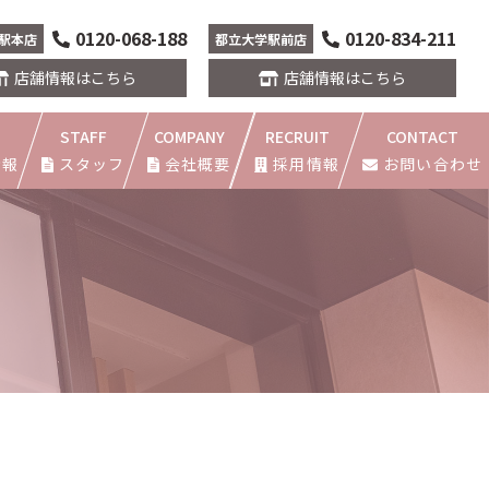
0120-068-188
0120-834-211
駅本店
都立大学駅前店
店舗情報はこちら
店舗情報はこちら
STAFF
COMPANY
RECRUIT
CONTACT
情報
スタッフ
会社概要
採用情報
お問い合わせ
店
本店