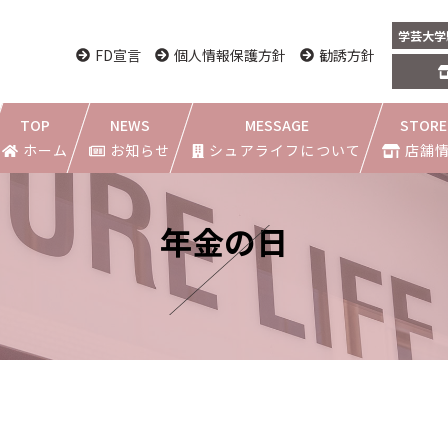
学芸大学
FD宣言
個人情報保護方針
勧誘方針
TOP
NEWS
MESSAGE
STORE
ホーム
お知らせ
シュアライフについて
店舗
都立大学駅前
学芸大学駅
年金の日