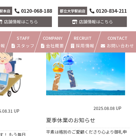
0120-068-188
0120-834-211
駅本店
都立大学駅前店
店舗情報はこちら
店舗情報はこちら
STAFF
COMPANY
RECRUIT
CONTACT
情報
スタッフ
会社概要
採用情報
お問い合わせ
店
本店
2025.08.08 UP
5.08.31 UP
夏季休業のお知らせ
平素は格別のご愛顧くださり心より御礼申
す！ もう毎日