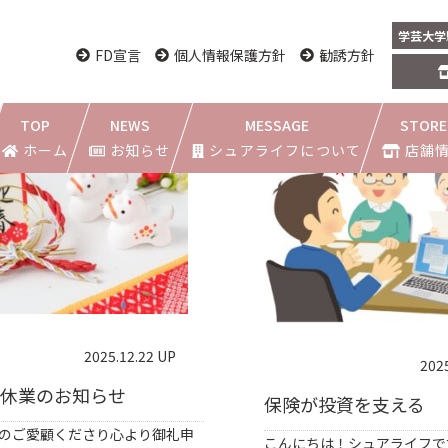
学芸大学
FD宣言
個人情報保護方針
勧誘方針
1
2
3
4
次へ ＞
TOP
NEWS
MESSAGE
STORE
ホーム
お知らせ
シュアライフについて
店舗
都立大学駅前
学芸大学駅
2025.12.22 UP
202
休業のお知らせ
保険が投資を支える
のご愛顧くださり心より御礼申
こんにちは！シュアライフで