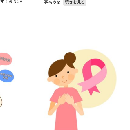
！ 新NISA
事納めを
続きを見る